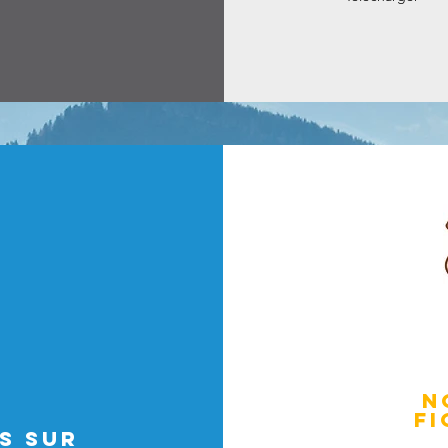
N
Fi
S SUR