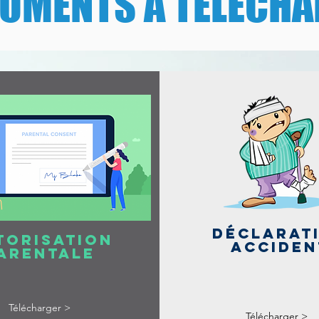
UMENTS À TÉLÉCHA
Déclarat
torisation
Acciden
arentale
Télécharger >
Télécharger >