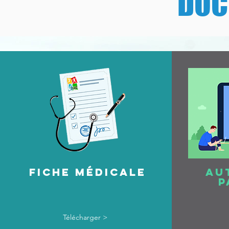
DOC
Fiche médicale
Au
p
Télécharger >