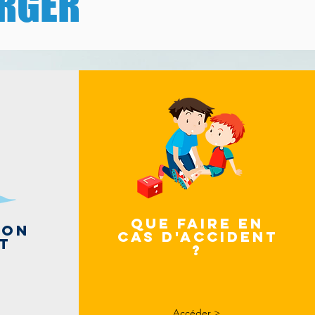
RGER
Que faire en
ion
cas d'accident
t
?
Accéder >